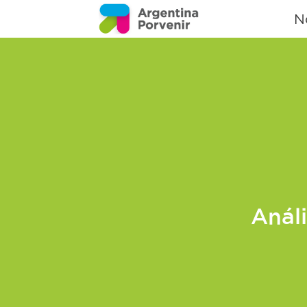
N
Análi