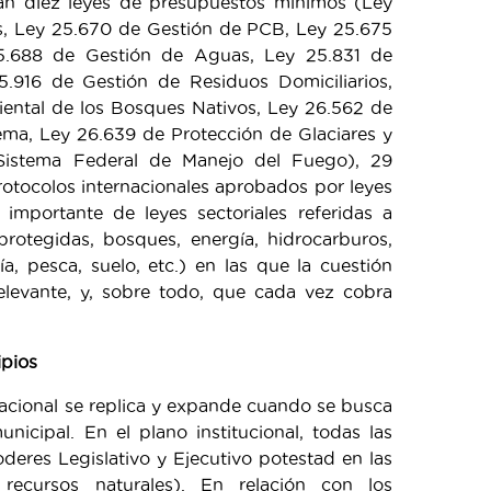
gan diez leyes de presupuestos mínimos (Ley
es, Ley 25.670 de Gestión de PCB, Ley 25.675
5.688 de Gestión de Aguas, Ley 25.831 de
5.916 de Gestión de Residuos Domiciliarios,
ental de los Bosques Nativos, Ley 26.562 de
ma, Ley 26.639 de Protección de Glaciares y
Sistema Federal de Manejo del Fuego), 29
rotocolos internacionales aprobados por leyes
importante de leyes sectoriales referidas a
 protegidas, bosques, energía, hidrocarburos,
ía, pesca, suelo, etc.) en las que la cuestión
elevante, y, sobre todo, que cada vez cobra
ipios
nacional se replica y expande cuando se busca
municipal. En el plano institucional, todas las
oderes Legislativo y Ejecutivo potestad en las
recursos naturales). En relación con los