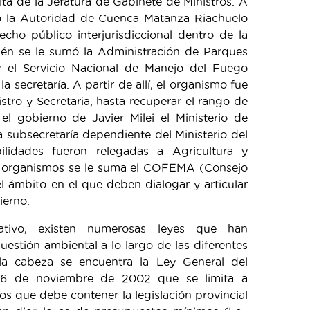
ita de la Jefatura de Gabinete de Ministros. A
ó la Autoridad de Cuenca Matanza Riachuelo
o público interjurisdiccional dentro de la
ién se le sumó la Administración de Parques
y el Servicio Nacional de Manejo del Fuego
 secretaría. A partir de allí, el organismo fue
istro y Secretaria, hasta recuperar el rango de
el gobierno de Javier Milei el Ministerio de
subsecretaría dependiente del Ministerio del
bilidades fueron relegadas a Agricultura y
de organismos se le suma el COFEMA (Consejo
 ámbito en el que deben dialogar y articular
ierno.
tivo, existen numerosas leyes que han
uestión ambiental a lo largo de las diferentes
la cabeza se encuentra la Ley General del
6 de noviembre de 2002 que se limita a
s que debe contener la legislación provincial