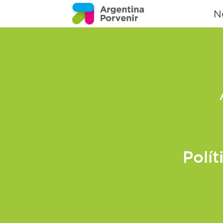
N
Polít