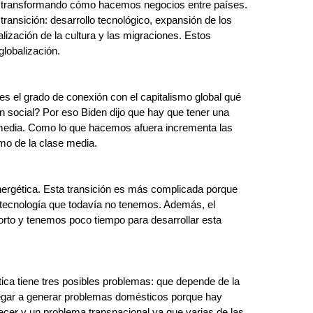
stá transformando cómo hacemos negocios entre países. 
transición: 
desarrollo tecnológico, expansión de los 
alización de la cultura y las migraciones. Estos 
globalización. 
 es el grado de conexión con el capitalismo global qué 
n social? Por eso Biden dijo que hay que tener una 
e media. Como lo que hacemos afuera incrementa las 
mo de la clase media.
 energética. Esta transición es más complicada porque 
tecnología que todavía no tenemos. Además, el 
corto y tenemos poco tiempo para desarrollar esta 
tica tiene tres posibles problemas: que depende de la 
legar a generar problemas domésticos porque hay 
cer y un problema transnacional ya que varias de las 